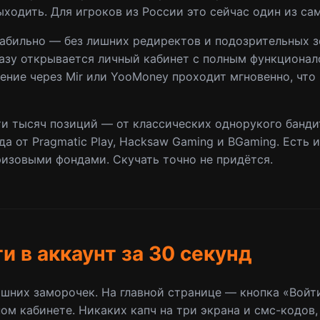
ыходить. Для игроков из России это сейчас один из са
табильно — без лишних редиректов и подозрительных з
разу открывается личный кабинет с полным функционал
ение через Mir или YooMoney проходит мгновенно, что
и тысяч позиций — от классических однорукого бандита
а от Pragmatic Play, Hacksaw Gaming и BGaming. Есть
ризовыми фондами. Скучать точно не придётся.
ти в аккаунт за 30 секунд
ишних заморочек. На главной странице — кнопка «Войти
ном кабинете. Никаких капч на три экрана и смс-кодов,