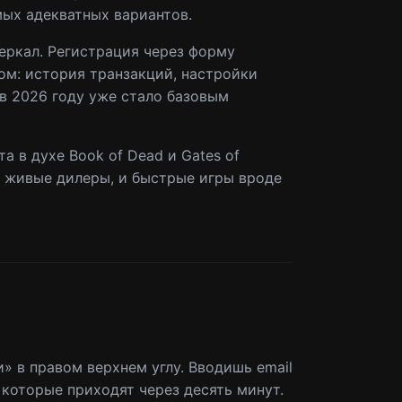
мых адекватных вариантов.
еркал. Регистрация через форму
ом: история транзакций, настройки
 в 2026 году уже стало базовым
 в духе Book of Dead и Gates of
 и живые дилеры, и быстрые игры вроде
» в правом верхнем углу. Вводишь email
 которые приходят через десять минут.