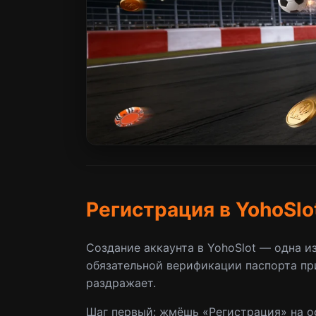
Регистрация в YohoSlo
Создание аккаунта в YohoSlot — одна и
обязательной верификации паспорта пр
раздражает.
Шаг первый: жмёшь «Регистрация» на о