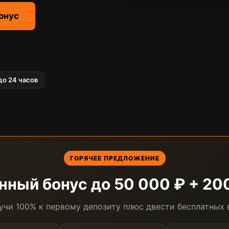
онус
до 24 часов
ГОРЯЧЕЕ ПРЕДЛОЖЕНИЕ
нный бонус до 50 000 ₽ + 20
лучи 100% к первому депозиту плюс двести бесплатных 