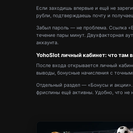
Если заходишь впервые и ещё не зареги
рубли, подтверждаешь почту и получае
Забыл пароль — не проблема. Ссылка «
течение пары минут. Двухфакторная аут
аккаунта.
YohoSlot личный кабинет: что там 
После входа открывается личный кабин
выводы, бонусные начисления с точным
Отдельный раздел — «Бонусы и акции».
фриспины ещё активны. Удобно, что не 