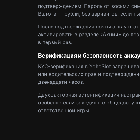
подтверждением. Пароль от восьми сим
Валюта — рубли, без вариантов, если ты
После подтверждения почты аккаунт ак
активировать в разделе «Акции» до пер
в первый раз.
Верификация и безопасность акка
KYC-верификация в YohoSlot запрашива
или водительских прав и подтверждение
двенадцати часов.
Двухфакторная аутентификация настраи
особенно если заходишь с общедоступн
ответственной игры.