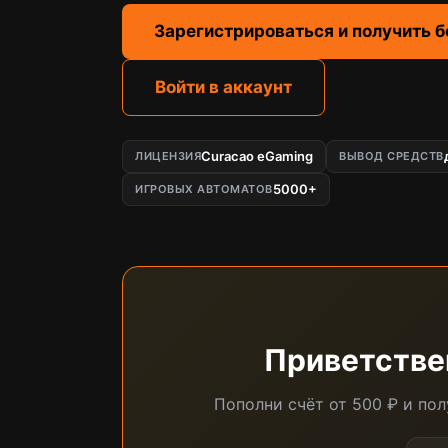
Зарегистрироваться и получить б
Войти в аккаунт
Curacao eGaming
ЛИЦЕНЗИЯ
ВЫВОД СРЕДСТВ
5000+
ИГРОВЫХ АВТОМАТОВ
Приветстве
Пополни счёт от 500 ₽ и по